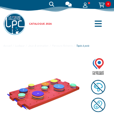
0
CATALOGUE 2026
Accueil
Ludique
Jeux & animation
Parcours flottants
Tapis à pois