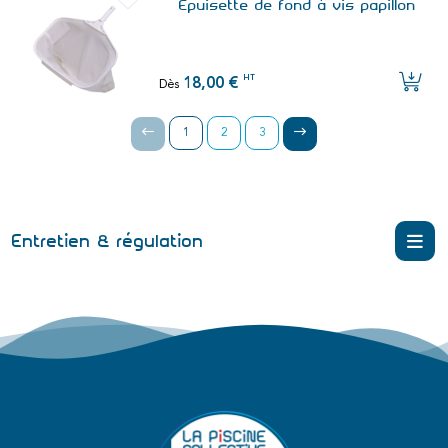
Epuisette de fond à vis papillon
HT
18,00 €
Dès
1
2
3
Entretien & régulation