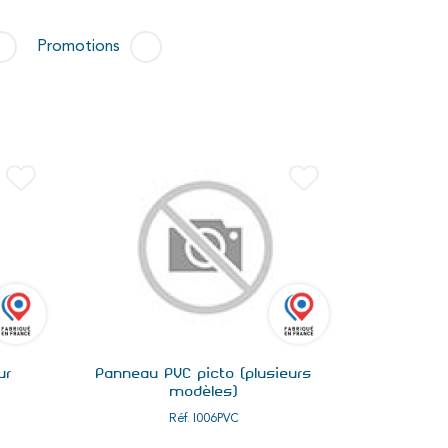
Promotions
ur
Panneau PVC picto (plusieurs
modèles)
Réf.
I006PVC