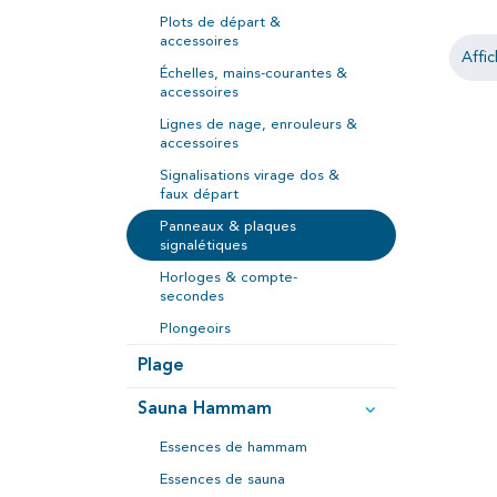
Plots de départ &
accessoires
Affic
Échelles, mains-courantes &
accessoires
Lignes de nage, enrouleurs &
accessoires
Signalisations virage dos &
faux départ
Panneaux & plaques
signalétiques
Horloges & compte-
secondes
Plongeoirs
Plage
Sauna Hammam
Essences de hammam
Essences de sauna