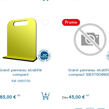
Promo
Grand panneau stratifié
Grand panneau stratif
compact
compact (DESTOCKAGE
Réf.
I065ST00
HT
HT
85,00 €
45,00 €
Dès