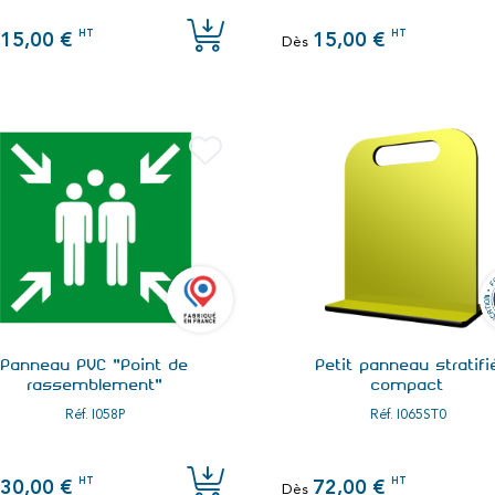
HT
HT
15,00 €
15,00 €
Dès
Panneau PVC "Point de
Petit panneau stratifi
rassemblement"
compact
Réf.
I058P
Réf.
I065ST0
HT
HT
30,00 €
72,00 €
Dès