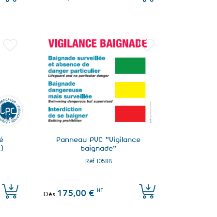
ié
Panneau PVC "Vigilance
)
baignade"
Réf.
I058B
HT
175,00 €
Dès