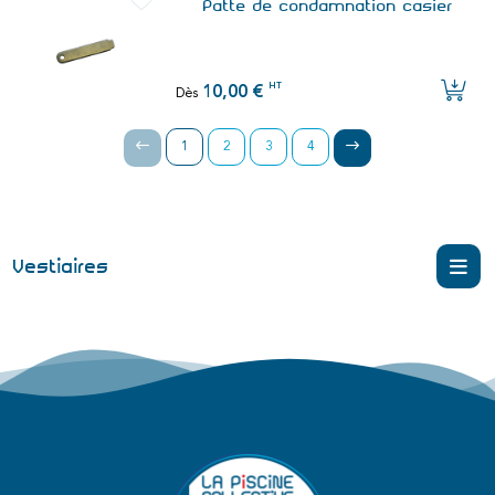
Patte de condamnation casier
HT
10,00 €
Dès
1
2
3
4
Vestiaires