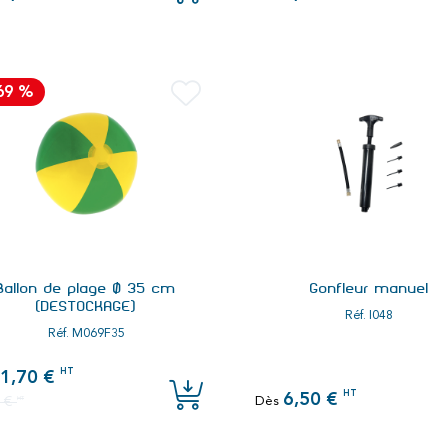
 69 %
Ballon de plage Ø 35 cm
Gonfleur manuel
(DESTOCKAGE)
Réf.
I048
Réf.
M069F35
HT
1,70 €
HT
6,50 €
0 €
HT
Dès