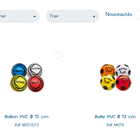
Nouveautés
her
Trier
Ballon PVC Ø 15 cm
Balle PVC Ø 13 cm
Réf.
M073D15
Réf.
M074