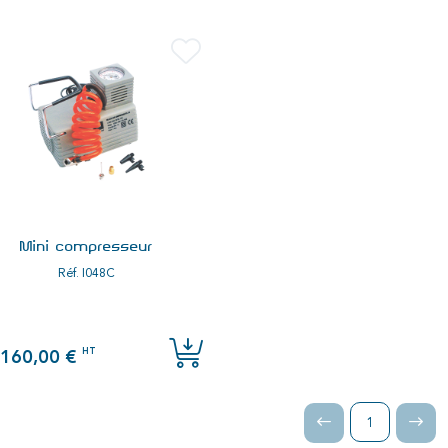
Mini compresseur
Réf.
I048C
HT
160,00 €
1