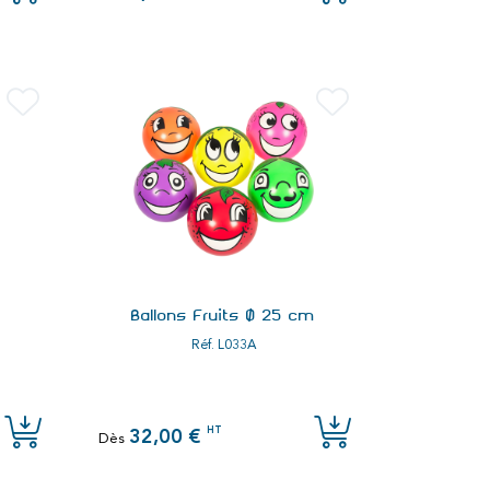
Ballons Fruits Ø 25 cm
Réf.
L033A
HT
32,00 €
Dès