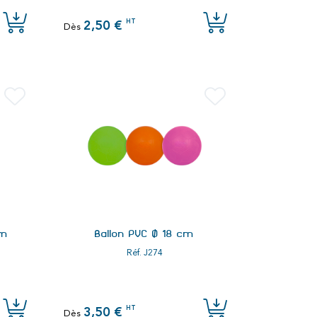
HT
2,50 €
Dès
cm
Ballon PVC Ø 18 cm
Réf.
J274
HT
3,50 €
Dès