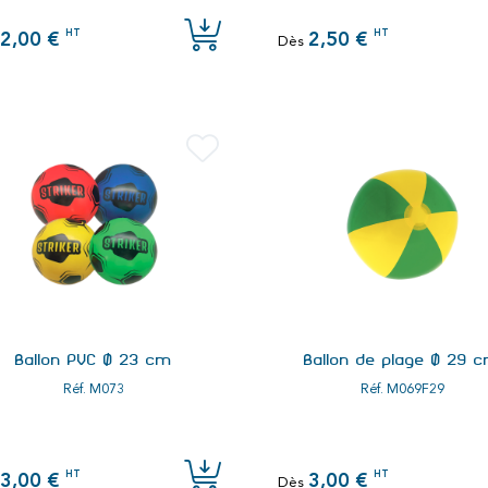
HT
HT
2,00 €
2,50 €
Dès
Ballon PVC Ø 23 cm
Ballon de plage Ø 29 
Réf.
M073
Réf.
M069F29
HT
HT
3,00 €
3,00 €
Dès