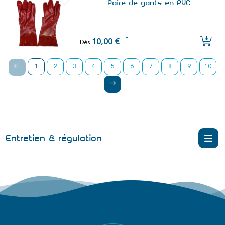
Paire de gants en PVC
HT
10,00 €
Dès
1
2
3
4
5
6
7
8
9
10
Entretien & régulation