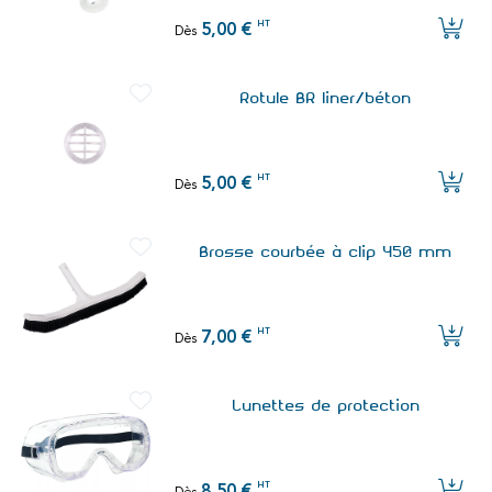
HT
5,00 €
Dès
Rotule BR liner/béton
HT
5,00 €
Dès
Brosse courbée à clip 450 mm
HT
7,00 €
Dès
Lunettes de protection
HT