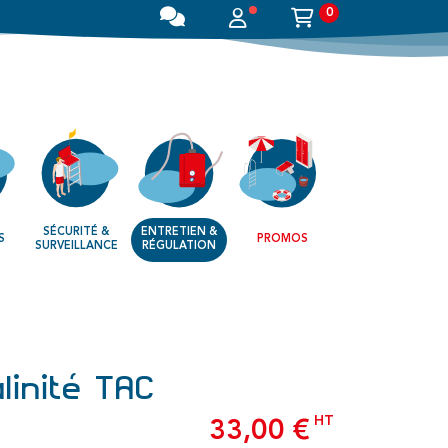
0
SÉCURITÉ &
ENTRETIEN &
S
PROMOS
SURVEILLANCE
RÉGULATION
alinité TAC
HT
33,00 €