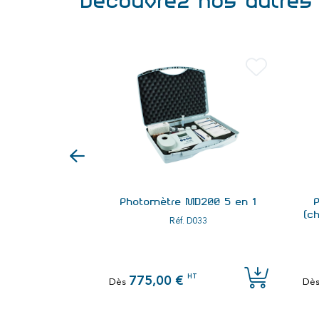
Découvrez nos autres 
ltest 6 (pH,
Photomètre MD200 5 en 1
Ic, Th et TAC)
(c
Réf.
D033
7850
T
HT
775,00 €
Dès
Dè