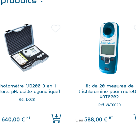
produits :
Photomètre MD200 3 en 1
Kit de 20 mesures de
hlore, pH, acide cyanurique)
trichloramine pour mallet
VAT0002
Réf.
D028
Réf.
VAT0020
HT
HT
640,00 €
588,00 €
s
Dès