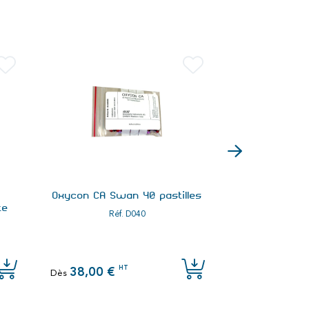
Oxycon CA Swan 40 pastilles
Éprouvette 
te
1
Réf.
D040
Réf
HT
38,00 €
36,00 €
Dès
Dès