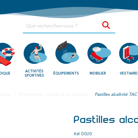
ACTIVITÉS
DIQUE
ÉQUIPEMENTS
MOBILIER
VESTIAIRE
SPORTIVES
esure
Photomètres, réactifs & accessoires
Pastilles alcalinité TAC
Pastilles alc
D020
Réf.