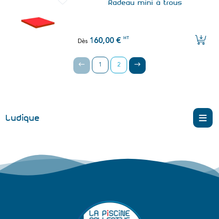
Radeau mini à trous
HT
160,00 €
Dès
1
2
Ludique