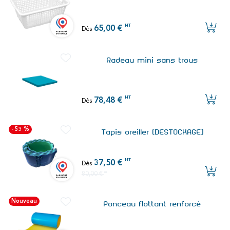
HT
65,00 €
Dès
Radeau mini sans trous
HT
78,48 €
Dès
- 53 %
Tapis oreiller (DESTOCKAGE)
HT
37,50 €
Dès
80,00 €
HT
Nouveau
Ponceau flottant renforcé