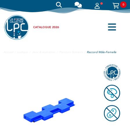
0
CATALOGUE 2026
Accueil
Ludique
Jeux & animation
Parcours flottants
Raccord Mâle-Femelle