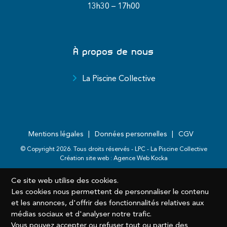
13h30 – 17h00
À propos de nous
La Piscine Collective
Mentions légales
Données personnelles
CGV
© Copyright
2026
. Tous droits réservés - LPC - La Piscine Collective
Création site web :
Agence Web Kocka
Ce site web utilise des cookies.
Les cookies nous permettent de personnaliser le contenu
et les annonces, d'offrir des fonctionnalités relatives aux
médias sociaux et d'analyser notre trafic.
Vous pouvez accepter ou refuser tout ou partie des