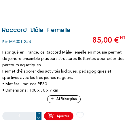
Raccord Mâle-Femelle
HT
85,00 €
MA001-25B
Réf.
Fabriqué en France, ce Raccord Mâle-Femelle en mousse permet
de joindre ensemble plusieurs structures flottantes pour créer des
parcours aquatiques.
Permet d'élaborer des activités ludiques, pédagogiques et
sportives avec les très jeunes nageurs.
• Matière : mousse PE30
• Dimensions : 100 x 30 x 7 cm
• Coloris : assortis
Afficher plus
• Conditionnement : au détail
• Normes : hypoallergénique, antifongique, antibactérien,
résistance à l'humidité et au chlore
Ajouter
• Garantie : 2 ans pour une utilisation conforme