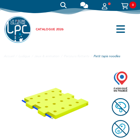
0
CATALOGUE 2026
Accueil
Ludique
Jeux & animation
Parcours flottants
Petit tapis noodles