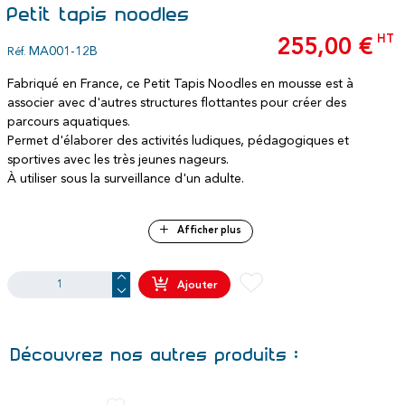
Petit tapis noodles
HT
255,00 €
MA001-12B
Réf.
Fabriqué en France, ce Petit Tapis Noodles en mousse est à
associer avec d'autres structures flottantes pour créer des
parcours aquatiques.
Permet d'élaborer des activités ludiques, pédagogiques et
sportives avec les très jeunes nageurs.
À utiliser sous la surveillance d'un adulte.
• Matière : mousse PE30
Afficher plus
• Dimensions : 100 x 100 x 7 cm
• Coloris : assortis
• Conditionnement : au détail
Ajouter
• Normes : hypoallergénique, antifongique, antibactérien,
résistance à l'humidité et au chlore
• Garantie : 2 ans pour une utilisation conforme
Découvrez nos autres produits :