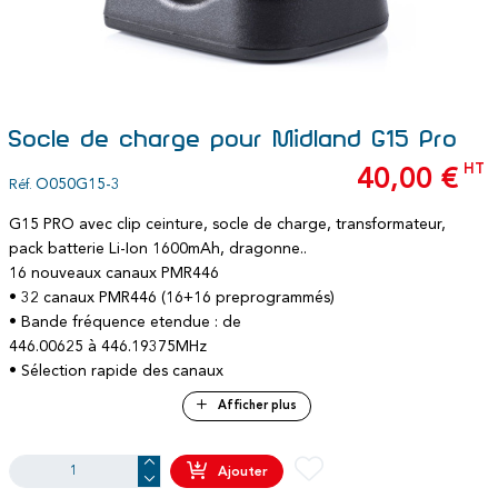
Socle de charge pour Midland G15 Pro
HT
40,00 €
O050G15-3
Réf.
G15 PRO avec clip ceinture, socle de charge, transformateur,
pack batterie Li-Ion 1600mAh, dragonne..
16 nouveaux canaux PMR446
• 32 canaux PMR446 (16+16 preprogrammés)
• Bande fréquence etendue : de
446.00625 à 446.19375MHz
• Sélection rapide des canaux
16/32
Afficher plus
• Certification IP67
• Accordeur vocal
• 50 tons CTCSS + 105 codes DCS
Ajouter
• Économie de batterie