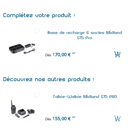
automatique
• Side tone: tonalite à la fin de
Complétez votre produit :
transmission
• Scan, Moniteur, VOX
• Prise accessoires 2 broches
Base de recharge 6 socles Midland
Motorola
G15 Pro
• Poids : 227g (batterie incluse)
• Dimensions: 105 x 50 x 32mm
HT
170,00 €
Dès
Découvrez nos autres produits :
Talkie-Walkie Midland G15 PRO
HT
155,00 €
Dès