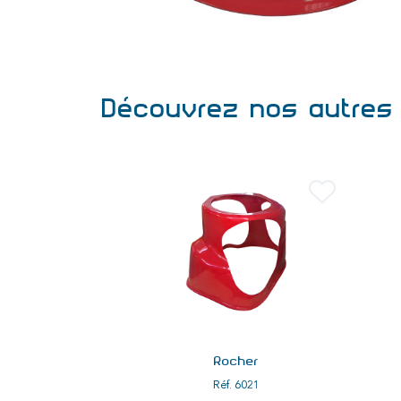
Découvrez nos autres 
her
Rocher
021
Réf.
6021