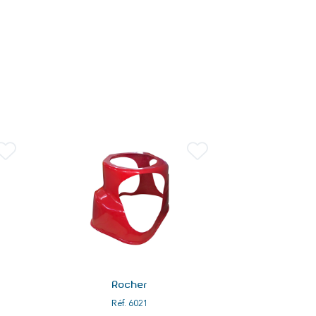
Rocher
Ro
Réf.
6021
Réf