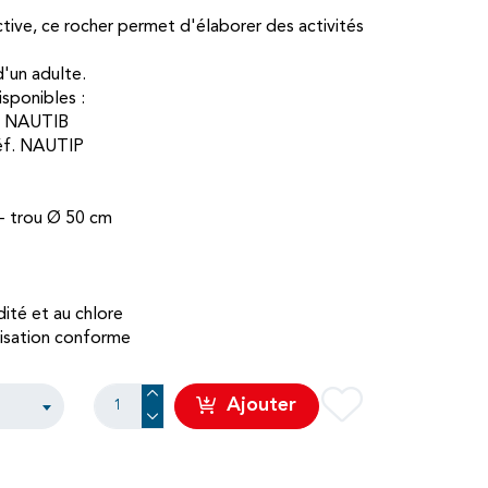
ctive, ce rocher permet d'élaborer des activités
 d'un adulte.
sponibles :
f. NAUTIB
réf. NAUTIP
 - trou Ø 50 cm
dité et au chlore
ilisation conforme
Ajouter