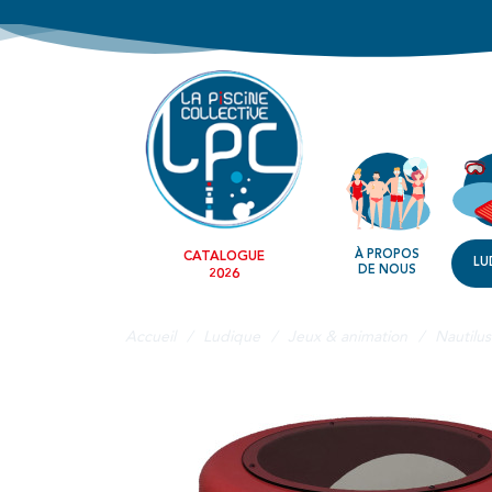
À PROPOS
CATALOGUE
LU
DE NOUS
2026
Accueil
Ludique
Jeux & animation
Nautilus